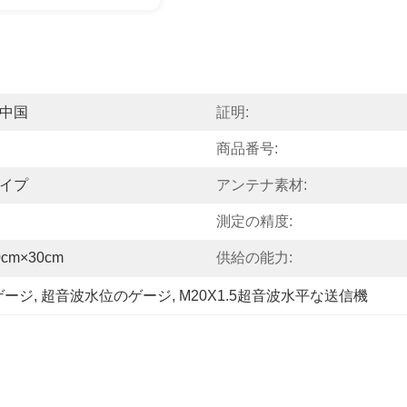
中国
証明:
商品番号:
イプ
アンテナ素材:
測定の精度:
cm×30cm
供給の能力:
ゲージ
, 
超音波水位のゲージ
, 
M20X1.5超音波水平な送信機