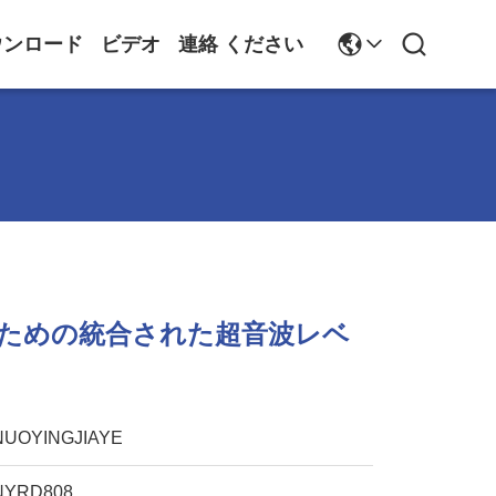
ウンロード
ビデオ
連絡 ください
.5のための統合された超音波レベ
NUOYINGJIAYE
NYRD808