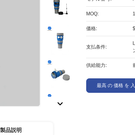
MOQ:
価格:
$
支払条件:
供給能力:
最高 の 価格 を 
製品説明