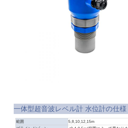
一体型超音波レベル計 水位計の仕様
範囲
5,
8
,
10
,
12
,
15m