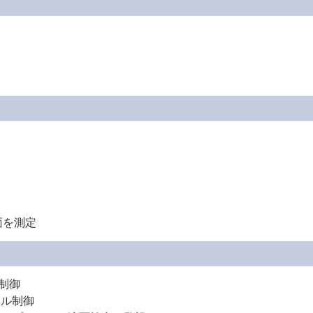
面を測定
制御
ベル制御