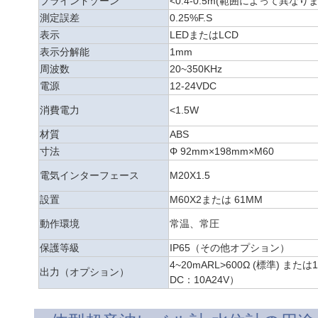
ブラインドゾーン
<0.4-0.5m(
範囲によって異なり
測定誤差
0.25%F.S
表示
LEDまたはLCD
表示分解能
1mm
周波数
20~
350KHz
電源
12-24VDC
消費電力
<1.5W
材質
ABS
寸法
Φ 92mm×198mm×M60
電気インターフェース
M20X1.5
設置
M60X2または
61MM
動作環境
常温、常圧
保護等級
IP65（その他オプション）
4~
20mARL>600Ω
(
標準
)
または
出力（オプション）
DC：10A24V）