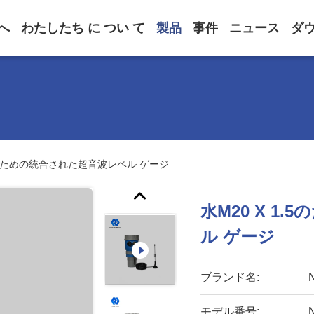
へ
わたしたち に つい て
製品
事件
ニュース
ダ
.5のための統合された超音波レベル ゲージ
水M20 X 1
ル ゲージ
ブランド名:
モデル番号: