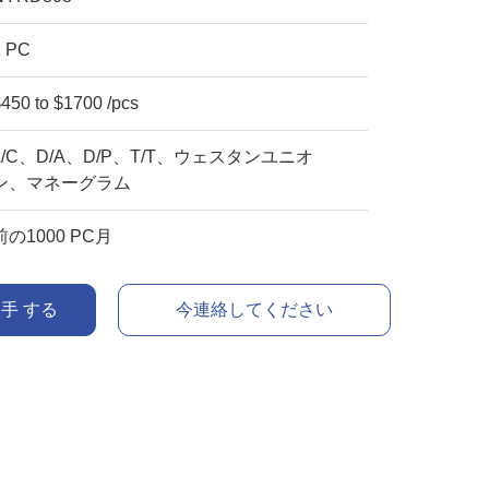
1 PC
450 to $1700 /pcs
L/C、D/A、D/P、T/T、ウェスタンユニオ
ン、マネーグラム
前の1000 PC月
入手 する
今連絡してください