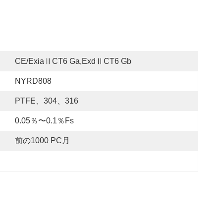
CE/ExiaⅡCT6 Ga,ExdⅡCT6 Gb
NYRD808
PTFE、304、316
0.05％〜0.1％fs
前の1000 PC月