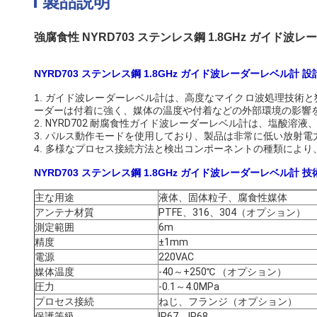
製品説明
強腐食性 NYRD703 ステンレス鋼 1.8GHz ガイド波
NYRD703 ステンレス鋼 1.8GHz ガイド波レーダーレベル計 
1. ガイド波レーダーレベル計は、高度なマイクロ波処理技術と独
ーダーは付着に強く、媒体の温度や付着などの外部環境の影響
2.
NYRD702 耐腐食性ガイド波レーダーレベル計は、塩酸
3. パルス動作モードを使用しており、製品は非常に低い放射
4. 多様なプロセス接続方法と検出コンポーネントの種類によ
NYRD703 ステンレス鋼 1.8GHz ガイド波レーダーレベル計 
主な用途
液体、固体粒子、腐食性媒体
アンテナ材質
PTFE、316、304（オプション）
測定範囲
6m
精度
±1mm
電源
220VAC
媒体温度
-40～+250℃
（オプション）
圧力
-0.1～4.0MPa
プロセス接続
ねじ、フランジ（オプション）
保護等級
IP67、IP68