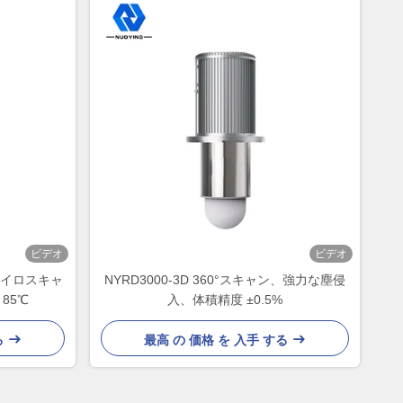
ビデオ
ビデオ
ンサイロスキャ
NYRD3000-3D 360°スキャン、強力な塵侵
 85℃
入、体積精度 ±0.5%
る
最高 の 価格 を 入手 する