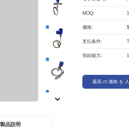
MOQ:
価格:
支払条件:
供給能力:
最高 の 価格 を 
製品説明