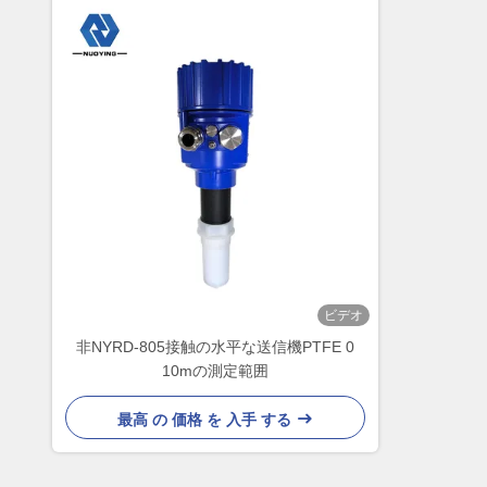
ビデオ
非NYRD-805接触の水平な送信機PTFE 0
10mの測定範囲
最高 の 価格 を 入手 する