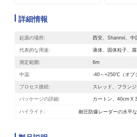
詳細情報
起源の場所:
西安、Shannxi、中
代表的な用途:
液体、固体粒子、腐
測定範囲:
6m
中温:
-40～+250℃（オ
プロセス接続:
スレッド、フランジ
パッケージの詳細:
カートン、40cm X 30
ハイライト:
耐圧防爆レーダーの水平