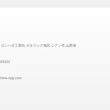
5 ロンハオ工業街,ガオリング地区,シアン市,山西省
303101
china-nyjy.com