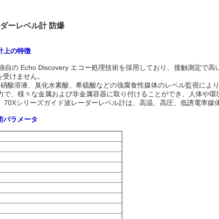
レーダーレベル計 防爆
設計上の特徴
自の Echo Discovery エコー処理技術を採用しており、接触測
を受けません。
溶液、硝酸溶液、臭化水素酸、希硫酸などの強腐食性媒体のレベル監視によ
電力で、様々な金属および非金属容器に取り付けることができ、人体や環
り、70Xシリーズガイド波レーダーレベル計は、高温、高圧、低誘電率
技術パラメータ