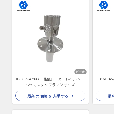
ビデオ
IP67 PFA 26G 非接触レーダー レベル ゲー
316L 
ジのカスタム フランジ サイズ
最高 の 価格 を 入手 する
最高