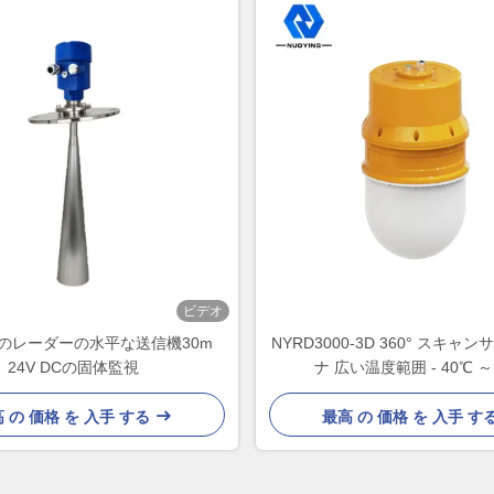
ビデオ
3Wのレーダーの水平な送信機30m
NYRD3000-3D 360° スキャ
24V DCの固体監視
ナ 広い温度範囲 - 40℃ ～
 の 価格 を 入手 する
最高 の 価格 を 入手 す