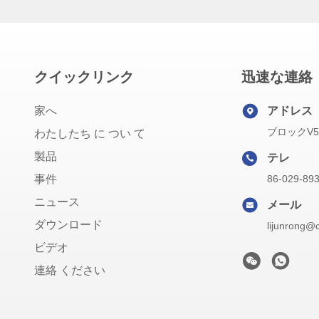
クイックリンク
迅速な連絡
家へ
アドレス
ブロックV
わたしたち に つい て
製品
テレ
事件
86-029-89
ニュース
メール
ダウンロード
lijunrong@
ビデオ
連絡 ください