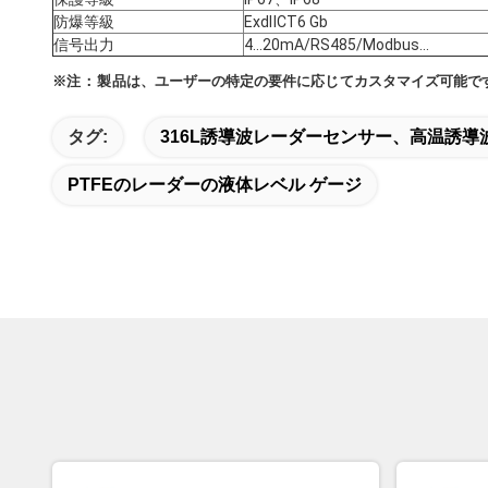
防爆等級
ExdⅡCT6 Gb
信号出力
4...20mA/RS485/Modbus...
※
注：
製品は、
ユーザーの
特定の
要件に
応じて
カスタマイズ
可能で
タグ:
316L誘導波レーダーセンサー、高温誘導
PTFEのレーダーの液体レベル ゲージ