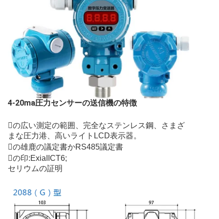
4-20ma圧力センサーの送信機の特徴
の広い測定の範囲、完全なステンレス鋼、さまざ
まな圧力港、高いライトLCD表示器。
の雄鹿の議定書かRS485議定書
の印:ExiaIICT6;
セリウムの証明