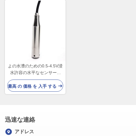
よの水漕のための0.5-4.5V浸
水許容の水平なセンサー4-
20ma
最高 の 価格 を 入手 する
迅速な連絡
アドレス