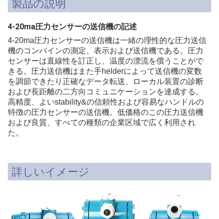
製品の説明
4-20ma圧力センサーの送信機の記述
4-20ma圧力センサーの送信機は一緒の理性的な圧力送信
機のコンバインの測定、表示および送信機である。圧力
センサーは直線性を訂正し、温度の漂流を償うことがで
きる。圧力送信機はまた手helderによって送信機の変数
を調節できたり正確なデータ転送、ローカル装置の診断
および長距離の二方向コミュニケーションを達成する。
高精度、よいstability&の信頼性および容易なハンドルの
特徴の圧力センサーの送信機。低価格のこの圧力送信機
および良質、すべての種類の企業区域で広く利用され
た。
詳しいイメージ