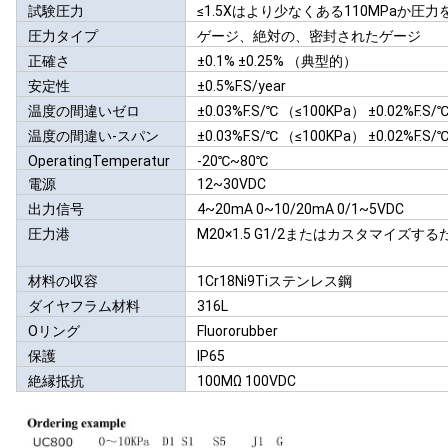
試験圧力
≤1.5Xはより少なくある110MPaか圧
圧力タイプ
ゲージ、絶対の、密封されたゲージ
正確さ
±0.1% ±0.25% （典型的）
安定性
±0.5%F.S/year
温度の間違いゼロ
±0.03%F.S/℃ （≤100KPa） ±0.02%F.S
温度の間違い-スパン
±0.03%F.S/℃ （≤100KPa） ±0.02%F.S
OperatingTemperatur
-20℃~80℃
eRange
電源
12~30VDC
出力信号
4~20mA 0~10/20mA 0/1~5VDC
圧力港
M20×1.5 G1/2またはカスタマイズする
材料の収容
1Cr18Ni9Tiステンレス鋼
ダイヤフラム材料
316L
Oリング
Fluororubber
保護
IP65
絶縁抵抗
100MΩ 100VDC