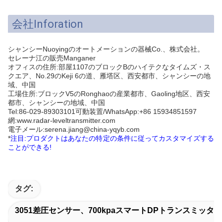
会社Inforation
シャンシーNuoyingのオートメーションの器械Co.、株式会社。
セレーナ江の販売Manganer
オフィスの住所:
部屋1107のブロックBのハイテクなタイムズ・ス
クエア、No.29のKeji 6の道、雁塔区、西安都市、シャンシーの地
域、中国
工場住所:ブロックV5のRonghaoの産業都市、Gaoling地区、西安
都市、シャンシーの地域
、中国
Tel:86-029-89303101可動装置/WhatsApp:+86 15934851597
網:www.radar-leveltransmitter.com
電子メール:serena.jiang@china-yqyb.com
*
注目:プロダクトはあなたの特定の条件に従ってカスタマイズする
ことができる!
タグ:
3051差圧センサー、700kpaスマートDPトランスミッタ