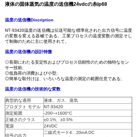
液体の固体蒸気の温度の送信機24vdcの糸Ip68
温度の送信機Discription
NT-93420温度の送信機は伝送可能な標準化された出力信号に温度
の変数を変える器械である。工業プロセスの温度変数の測定そし
て制御のために主に使用されて。
温度の送信機の設計特微
◎
長期にわたる安定性およびプロセス信頼性のための独特なセン
サー技術;
◎低負荷の消費および小型;
◎簡単な取付けは、いろいろな温度の測定の範囲任意である;
温度の送信機の技術的な変数
典型的な適用
液体、ガス、蒸気
プロダクト モデル
NT-93420
測定範囲
-200~+1600°C
正確さのクラス
±0.1%、±0.5%
電源
24VDC
二線式モード4…20mA DC
信号の出力