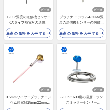
ビデオ
ビデオ
1200c温度の送信機センサー
プラチナ ロジウム4-20Ma温
Kのタイプ熱電対の送信機
度の送信機センサーの陶磁器
0.5mm
の調査の熱電対の温度の送信
機
最高 の 価格 を 入手 する
最高 の 価格 を 入手 する
ビデオ
ビデオ
0.5mmワイヤープラチナロジ
-200〜1600度の温度トラン
ウム熱電対25mm22mm
スミッターセンサー
16mm
IP67HART温度トランスミッ