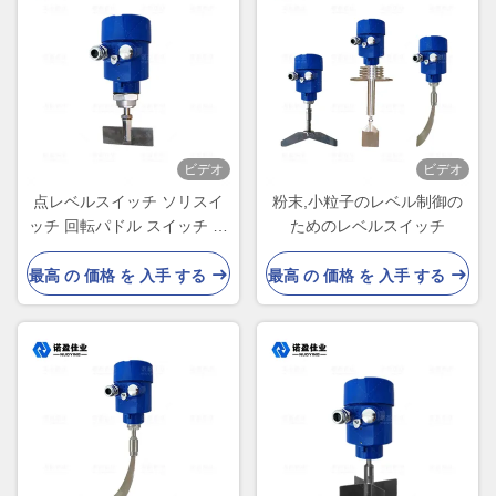
ビデオ
ビデオ
点レベルスイッチ ソリスイ
粉末,小粒子のレベル制御の
ッチ 回転パドル スイッチ 点
ためのレベルスイッチ
レベル検出
最高 の 価格 を 入手 する
最高 の 価格 を 入手 する