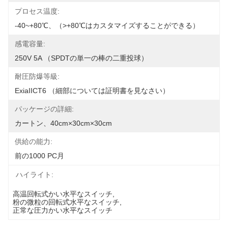
プロセス温度:
-40~+80℃、（>+80℃はカスタマイズすることができる）
感電容量:
250V 5A （SPDTの単一の棒の二重投球）
耐圧防爆等級:
ExiaIICT6 （細部については証明書を見なさい）
パッケージの詳細:
カートン、40cm×30cm×30cm
供給の能力:
前の1000 PC月
ハイライト:
高温回転式かい水平なスイッチ
, 
粉の微粒の回転式水平なスイッチ
, 
正常な圧力かい水平なスイッチ