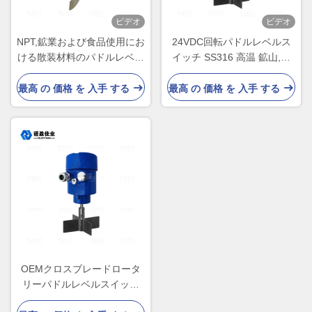
ビデオ
ビデオ
NPT,鉱業および食品使用にお
24VDC回転パドルレベルス
ける散装材料のパドルレベル
イッチ SS316 高温 鉱山,食
スイッチ, 1-1/4
品・飲料,シロ,ホッパー用
最高 の 価格 を 入手 する
最高 の 価格 を 入手 する
OEMクロスブレードロータ
リーパドルレベルスイッチ
250V5ASPDTフランジスレ