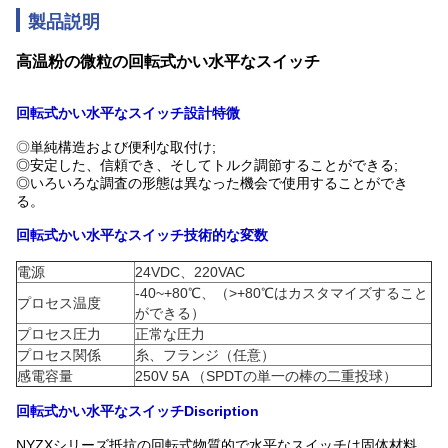
製品説明
高温粉の微粒の回転式かい水平なスイッチ
回転式かい水平なスイッチ設計特微
◎
単純構造および便利な取付け;
◎安定した、信頼でき、そしてトルク調節することができる;
◎いろいろな調査の形態は異なった機会で使用することができ
る。
回転式かい水平なスイッチ技術的な変数
電源
24VDC、220VAC
-40~+80℃、（>+80℃はカスタマイズすること
プロセス温度
ができる）
プロセス圧力
正常な圧力
プロセス関係
糸、フランジ（任意）
感電容量
250V 5A （SPDTの単一の棒の二重投球）
回転式かい水平なスイッチDiscription
NYZXシリーズ抵抗の回転式物質的で水平なスイッチは固体材料