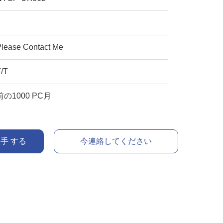
1
Please Contact Me
T/T
前の1000 PC月
入手 する
今連絡してください