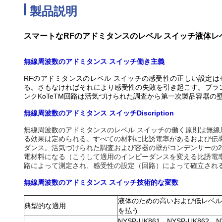
製品説明
スマートなRFのアドミタンスのレベル スイッチ液体レ
無線周波数のアドミタンス スイッチ働き主義
RFのアドミタンスのレベル スイッチの感受性の正しい設定は
る。さもなければそれにより感受性の失敗を引き起こす。ブラン
ンクKoTeTM回路は活気づけられた調査から第一次製品容器
無線周波数のアドミタンス スイッチDiscription
無線周波数のアドミタンスのレベル スイッチの働く原則は無線
る効果は定められる。すべての材料に比誘電率があるおよび伝
ダンス。活気づけられた調査および容器の壁がコンデンサーの2
電材料になる（こうして適用のインピーダンスを変える比誘電率
路によって測定され、感受性の設定（回路）によって確立され
無線周波数のアドミタンス スイッチ
技術的な変数
液体のための高いおよび低レベル
典型的な適用
を払う
NYSP-UK861、NYSP-UK862、N