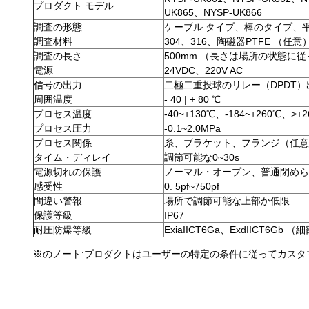
プロダクト モデル
UK865、NYSP-UK866
調査の形態
ケーブル タイプ、棒のタイプ、
調査材料
304、316、陶磁器PTFE （任意
調査の長さ
500mm （長さは場所の状態に
電源
24VDC、220V AC
信号の出力
二極二重投球のリレー（DPDT）出力、
周囲温度
- 40 | + 80 ℃
プロセス温度
-40~+130℃、-184~+260℃
プロセス圧力
-0.1~2.0MPa
プロセス関係
糸、ブラケット、フランジ（任意
タイム・ディレイ
調節可能な0~30s
電源切れの保護
ノーマル・オープン、普通閉めら
感受性
0. 5pf~750pf
間違い警報
場所で調節可能な上部か低限
保護等級
IP67
耐圧防爆等級
ExiaIICT6Ga、ExdIICT6
※のノート:プロダクトはユーザーの特定の条件に従ってカスタ