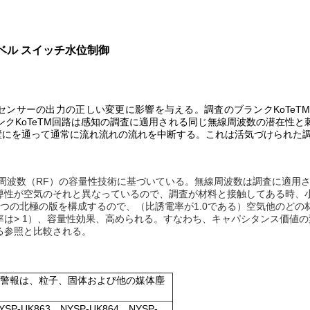
ベル スイッチ水位制御
センサーの出力の正しい変更に影響を与える。調査のブランクKoTe
クKoTeTM回路は感知の調査に適用される同じ無線周波数の潜在性
の壁にを通って通常に流れ流れの流れを中断する。これは活気づけられた
周波数（RF）の容量性技術に基づいている。無線周波数は調査に適用
導性が空気のそれと異なっているので、調査が材料と接触してある時、
つの北極の版を構成するので、（比誘電率が1.0である）空気他のど
は> 1）、容量性効果、高められる。すなわち、キャパシタンス価値
る参照と比較される。
警報は、粒子、固体および他の媒体塵
YSP-UK863、NYSP-UK864、NYSP-