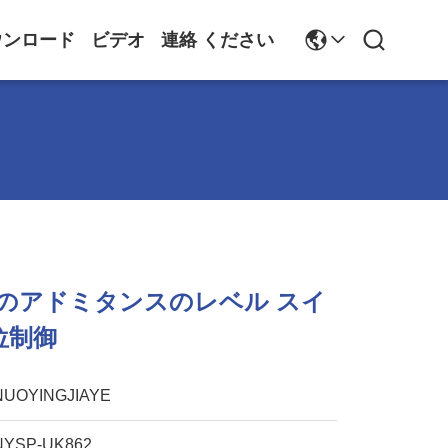
ウンロード
ビデオ
連絡 ください
Fのアドミタンスのレベル スイ
位制御
NUOYINGJIAYE
NYSP-UK862