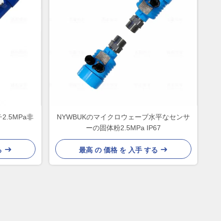
.5MPa非
NYWBUKのマイクロウェーブ水平なセンサ
ーの固体粉2.5MPa IP67
る
最高 の 価格 を 入手 する