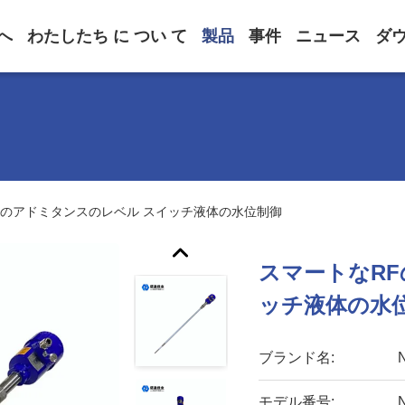
へ
わたしたち に つい て
製品
事件
ニュース
ダ
Fのアドミタンスのレベル スイッチ液体の水位制御
スマートなR
ッチ液体の水
ブランド名:
モデル番号: