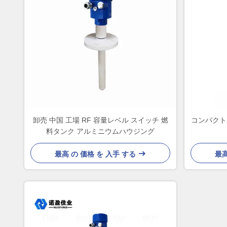
卸売 中国 工場 RF 容量レベル スイッチ 燃
コンパクト
料タンク アルミニウムハウジング
最高 の 価格 を 入手 する
最高