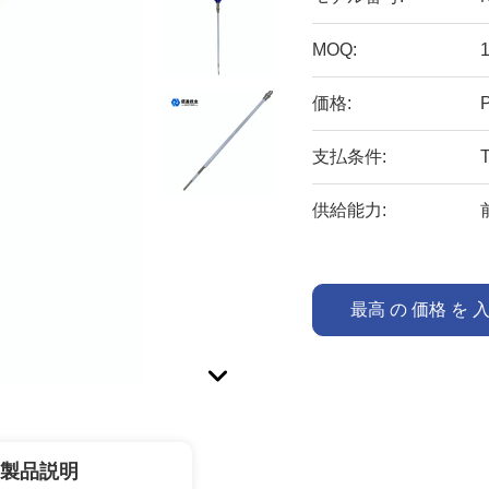
MOQ:
価格:
支払条件:
供給能力:
最高 の 価格 を 
製品説明