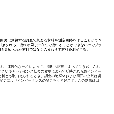
TM回路は無視する調査で集まる材料を測定回路を作ることができ
と刺激される。流れが同じ潜在性で流れることができないのでブラ
調査集められた材料ではなくのまわりで材料を測定する。
され、連続的な分析によって、周囲の環境によって引き起こされ
小さいキャパシタンス転位の変更によって反映される総インピー
の材料とも取替えられるとき、調査の絶縁体および周囲の空気は誘
の変更によりインピーダンスの変更を引き起こす。この効果は回