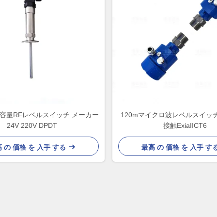
容量RFレベルスイッチ メーカー
120mマイクロ波レベルスイッチ2
24V 220V DPDT
接触ExiaIICT6
 の 価格 を 入手 する
最高 の 価格 を 入手 す