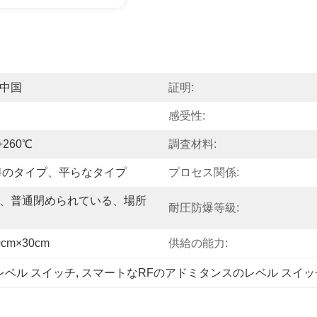
中国
証明:
感受性:
+260℃
調査材料:
棒のタイプ、平らなタイプ
プロセス関係:
、普通閉められている、場所
耐圧防爆等級:
cm×30cm
供給の能力:
レベル スイッチ
, 
スマートなRFのアドミタンスのレベル スイッ