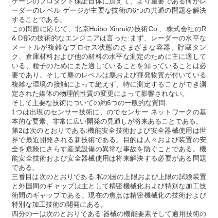
ゲージのプロダクト保証自体に加えて、より重要である何がレ
ーダーのレベル ゲージが主要な技術の6つの共通の問題を解決
することである。
この問題に応じて、北京Huibo Xinruiの技術Co.、株式会社のR
& D部の技術的なエンジニアは言った:まず、レーダーの水平な
メートルが複雑なプロセス状態のさまざまな容器、貯蔵タン
ク、倉庫材料および他の材料の水平な測定のために主に適して
いる、粒子のためにまた適していることを知っていることは必
要であり。そして塵のレベルは塵および揮発物質が付いている
複雑な環境の接触によって絶えず、特に測定することができ測
定された媒体の物理的性質の変更によって影響されない。
そして主要な技術についての約6つの一般的な質問:
1つは出現のセンサー技術に、のでセンサー ネットワークの基
本的な要素、非常に広い開発の見通しが将来あることである。
第2は次のとおりである:機能安全技術および安全器械使用は世
界で最近開発される新技術である。目的は人々および装置の安
全を危険にさらす産業設備の異常な事故を防ぐことである。機
能安全技術および安全器械使用は将来解決する必要がある問題
である。
三番目は次のとおりである:私の国の上限および上限の試験装置
と外国間のギャップは主として精密機械化および特別な加工技
術間のギャップである。現在の焦点は精密機械化の技術および
特別な加工技術の開発にある。
四分の一は次のとおりである:器械の機能要素そして適用技術の