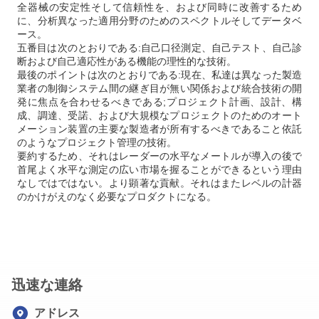
全器械の安定性そして信頼性を、および同時に改善するため
に、分析異なった適用分野のためのスペクトルそしてデータベ
ース。
五番目は次のとおりである:自己口径測定、自己テスト、自己診
断および自己適応性がある機能の理性的な技術。
最後のポイントは次のとおりである:現在、私達は異なった製造
業者の制御システム間の継ぎ目が無い関係および統合技術の開
発に焦点を合わせるべきである;プロジェクト計画、設計、構
成、調達、受諾、および大規模なプロジェクトのためのオート
メーション装置の主要な製造者が所有するべきであること依託
のようなプロジェクト管理の技術。
要約するため、それはレーダーの水平なメートルが導入の後で
首尾よく水平な測定の広い市場を握ることができるという理由
なしではではない。より顕著な貢献。それはまたレベルの計器
のかけがえのなく必要なプロダクトになる。
迅速な連絡
アドレス