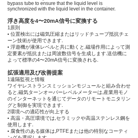
bypass tube to ensure that the liquid level is
synchronized with the liquid level in the container.
浮き高度を4〜20mA信号に変換する
1原則
• 位置検出には磁気圧縮またはリッドチューブ抵抗チェ
ーン技術が使用できます.
• 浮遊機が液体レベルと共に動くと,磁場作用によって測
定要素が抵抗または周波数信号を生成します.送信機に
よって標準の4〜20mA信号に変換される.
拡張適用及び改善提案
1遠隔監視と情報
ワイヤレストランスミッションモジュールと組み合わせ
ると,磁気ターンオーバーレベルメーターは,産業用モノ
のインターネットを通じてデータのリモートモニタリン
グと制御を実現できます.
2環境への適応性が向上する
• 高温・高圧環境では,セラミックや高温ステンレス鋼を
使用します.
• 腐食性のある媒体は,PTFEまたは他の特別なコーティ
ングを選択します.