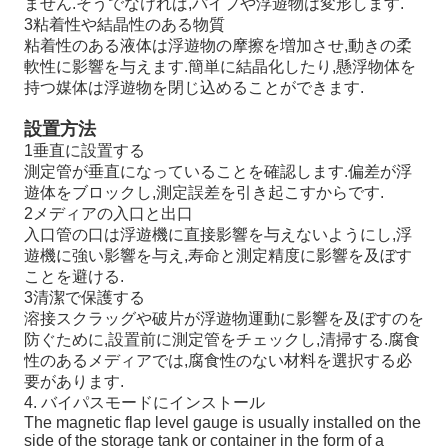
ません.そうでなければ,パイプや浮遊物は変形します.
3粘着性や結晶性のある物質
粘着性のある液体は浮遊物の摩擦を増加させ,動きの柔
軟性に影響を与えます.簡単に結晶化したり,懸浮物体を
持つ媒体は浮遊物を閉じ込めることができます.
設置方法
1垂直に設置する
測定管が垂直になっていることを確認します.偏差が浮
遊体をブロックし,測定誤差を引き起こすからです.
2メディアの入口と出口
入口管の口は浮遊機に直接影響を与えないようにし,浮
遊機に強い影響を与え,寿命と測定精度に影響を及ぼす
ことを避ける.
3清潔で保護する
溶接スクラッグや破片が浮遊物運動に影響を及ぼすのを
防ぐために,設置前に測定管をチェックし,清掃する.腐食
性のあるメディアでは,腐食性のない材料を選択する必
要があります.
4. バイパスモードにインストール
The magnetic flap level gauge is usually installed on the
side of the storage tank or container in the form of a