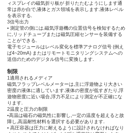
ィスプレイの磁気折り板が 折りたたむようにします通
常は赤か白で,液体とガス領域を表示します.液体レベル
を表示する.
3信号出力
• 測定管の側には,磁気浮遊機の位置信号を検知するため
に,リッドチューブまたは磁気圧縮センサーを装備する
ことができる.
電子モジュールはレベル変化を標準アナログ信号 (例え
ば4~20mA) またはリモートモニタリングシステムへの
送信のためのデジタル信号に変換します.
制限
1適用されるメディア
磁気フラップレベルメーターは,主に浮遊物より大きい
密度の液体に適しています.液体の密度が低すぎたり,浮
遊物密度に近い場合,浮力不足により測定が不正確にな
ります.
2温度と圧力の制限
•高温は磁石の磁気性に影響し,一定の温度を超えると故
障し,高温耐性材料を選択する必要があります.
• 高圧容器は圧力に耐えるように設計されなければなり