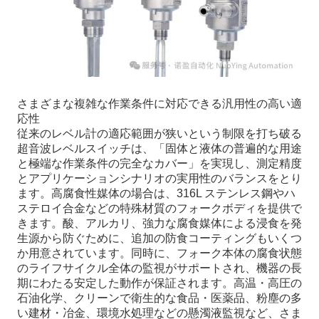
さまざまな複雑な作業条件に対応できる汎用性の高い適
応性
従来のレベル計の適応範囲が狭いという制限を打ち破る
超音波レベルスイッチは、「固体と液体の普遍的な用途
と極端な作業条件の完全なカバー」を実現し、測定精度
とアプリケーションシナリオの実用性のバランスをとり
ます。高腐食性媒体の場合は、316L ステンレス鋼やハ
ステロイ合金などの特殊材質のフォークボディを提供で
きます。酸、アルカリ、強力な腐食媒体による浸食を発
生源から防ぐために、追加の防食コーティングもいくつ
か用意されています。同時に、フォーク本体の腐食状態
のライフサイクル全体の監視がサポートされ、機器の長
期にわたる安定した動作が保証されます。高温・高圧の
石油化学、クリーンで衛生的な食品・医薬品、粉塵の多
い建材・冶金、環境水処理などの懸濁液監視など、さま