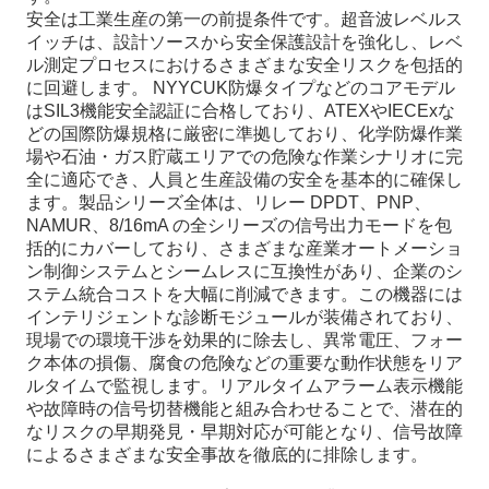
安全は工業生産の第一の前提条件です。超音波レベルス
イッチは、設計ソースから安全保護設計を強化し、レベ
ル測定プロセスにおけるさまざまな安全リスクを包括的
に回避します。 NYYCUK防爆タイプなどのコアモデル
はSIL3機能安全認証に合格しており、ATEXやIECExな
どの国際防爆規格に厳密に準拠しており、化学防爆作業
場や石油・ガス貯蔵エリアでの危険な作業シナリオに完
全に適応でき、人員と生産設備の安全を基本的に確保し
ます。製品シリーズ全体は、リレー DPDT、PNP、
NAMUR、8/16mA の全シリーズの信号出力モードを包
括的にカバーしており、さまざまな産業オートメーショ
ン制御システムとシームレスに互換性があり、企業のシ
ステム統合コストを大幅に削減できます。この機器には
インテリジェントな診断モジュールが装備されており、
現場での環境干渉を効果的に除去し、異常電圧、フォー
ク本体の損傷、腐食の危険などの重要な動作状態をリア
ルタイムで監視します。リアルタイムアラーム表示機能
や故障時の信号切替機能と組み合わせることで、潜在的
なリスクの早期発見・早期対応が可能となり、信号故障
によるさまざまな安全事故を徹底的に排除します。