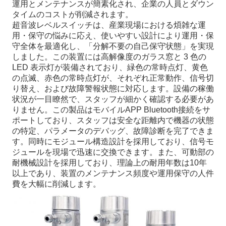
運用とメンテナンスが簡素化され、企業の人員とダウン
タイムのコストが削減されます。
超音波レベルスイッチは、産業現場における煩雑な運
用・保守の悩みに応え、使いやすい設計により運用・保
守全体を最適化し、「分解不要の自己保守状態」を実現
しました。この装置には高解像度のガラス窓と 3 色の
LED 表示灯が装備されており、緑色の常時点灯、黄色
の点滅、赤色の常時点灯が、それぞれ正常動作、信号切
り替え、および故障警報状態に対応します。設備の稼働
状況が一目瞭然で、スタッフが細かく確認する必要があ
りません。この製品はモバイルAPP Bluetooth接続をサ
ポートしており、スタッフは安全な距離内で機器の状態
の特定、パラメータのデバッグ、故障診断を完了できま
す。同時にモジュール構造設計を採用しており、信号モ
ジュールを現場で迅速に交換できます。また、可動部の
耐機械設計を採用しており、理論上の耐用年数は10年
以上であり、装置のメンテナンス頻度や運用保守の人件
費を大幅に削減します。