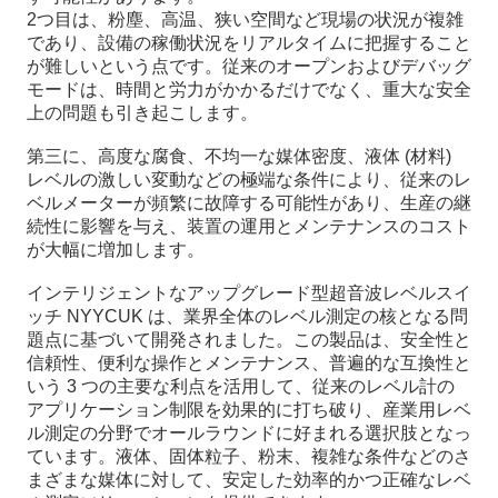
2つ目は、粉塵、高温、狭い空間など現場の状況が複雑
であり、設備の稼働状況をリアルタイムに把握すること
が難しいという点です。従来のオープンおよびデバッグ
モードは、時間と労力がかかるだけでなく、重大な安全
上の問題も引き起こします。
第三に、高度な腐食、不均一な媒体密度、液体 (材料)
レベルの激しい変動などの極端な条件により、従来のレ
ベルメーターが頻繁に故障する可能性があり、生産の継
続性に影響を与え、装置の運用とメンテナンスのコスト
が大幅に増加します。
インテリジェントなアップグレード型超音波レベルスイ
ッチ NYYCUK は、業界全体のレベル測定の核となる問
題点に基づいて開発されました。この製品は、安全性と
信頼性、便利な操作とメンテナンス、普遍的な互換性と
いう 3 つの主要な利点を活用して、従来のレベル計の
アプリケーション制限を効果的に打ち破り、産業用レベ
ル測定の分野でオールラウンドに好まれる選択肢となっ
ています。液体、固体粒子、粉末、複雑な条件などのさ
まざまな媒体に対して、安定した効率的かつ正確なレベ